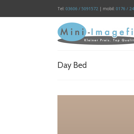
Tel:
03606 / 5091572
| mobil:
0176 / 2
Day Bed