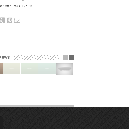
onen :
180 x 125 cm
views