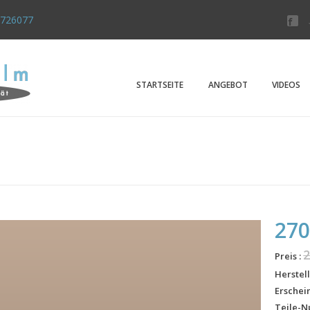
4726077
Der "Mi
Kleiner Pre
STARTSEITE
ANGEBOT
VIDEOS
27
Preis :
Herstell
Erschei
Teile-