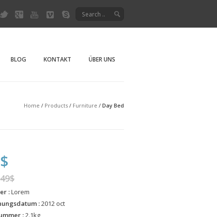
ni-Imagefilm"
is. Top Qualität.
BLOG
KONTAKT
ÜBER UNS
Home
/
Products
/
Furniture
/
Day Bed
0$
249$
er :
Lorem
nungsdatum :
2012 oct
Nummer :
2.1kg