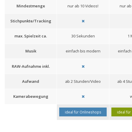
Mindestmenge
nur ab 10 Videos!
nur ab
Stichpunkte/Tracking
max. Spielzeit ca.
30 Sekunden
1 
Musik
einfach bis modern
einfach
RAW-Aufnahme inkl.
Aufwand
ab 2 Stunden/Video
ab 4 St
Kamerabewegung
w
ideal für Onlineshops
ideal fü