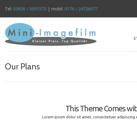
Tel:
03606 / 5091572
| mobil:
0176 / 24726077
S
Our Plans
This Theme Comes with 
Lorem ipsum dolor sit amet, consectetuer adipiscing 