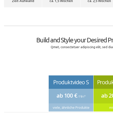
Zeit-Aufwand
ca. 1,5 Wochen
ca. 2,5 Wochen
Build and Style your Desired Pr
Qmet, consectetuer adipiscing elit, sed d
Produktvideo S
Produ
ab 100 €
ab 2
/
/ Film*
viele, ähnliche Produkte
mi