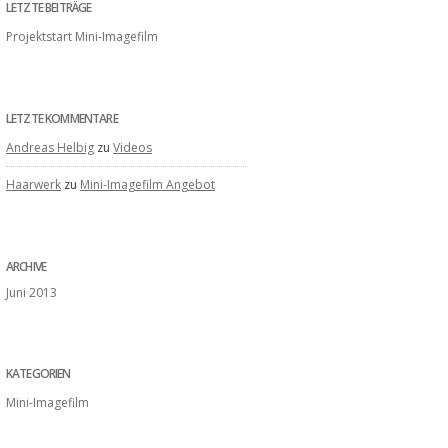
LETZTE BEITRÄGE
Projektstart Mini-Imagefilm
LETZTE KOMMENTARE
Andreas Helbig
zu
Videos
Haarwerk
zu
Mini-Imagefilm Angebot
ARCHIVE
Juni 2013
KATEGORIEN
Mini-Imagefilm