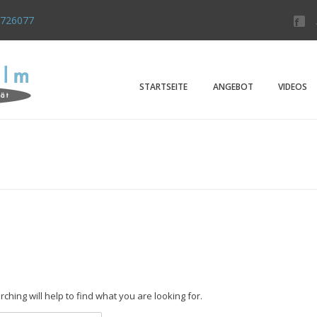
4726077
Der "Mi
Kleiner Pre
STARTSEITE
ANGEBOT
VIDEOS
ching will help to find what you are looking for.