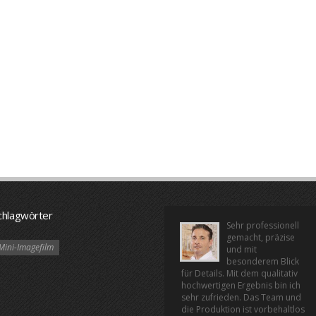
chlagwörter
Sehr professionell
gemacht, präzise
Mini-Imagefilm
und mit
besonderem Blick
für Details. Mit dem qualitativ
hochwertigen Ergebnis bin ich
sehr zufrieden. Das Team und
die Produktion ist vorbehaltlos