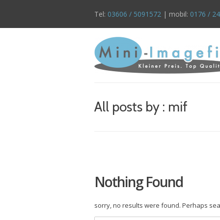
Tel:
03606 / 5091572
| mobil:
0176 / 2
All posts by : mif
Nothing Found
sorry, no results were found. Perhaps sear